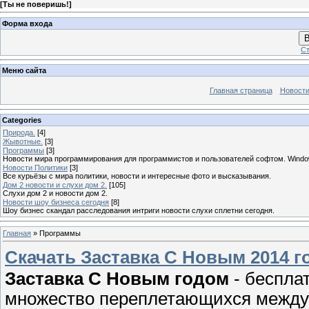
[
Ты не поверишь!
]
Форма входа
В
Ст
Меню сайта
Главная страница
Новости
Categories
Природа.
[4]
Жывотные.
[3]
Программы
[3]
Новости мира программирования для программистов и пользователей софтом. Windo
Новости Политики
[3]
Все курьёзы с мира политики, новости и интересные фото и высказывания.
Дом 2 новости и слухи дом 2.
[105]
Слухи дом 2 и новости дом 2.
Новости шоу бизнеса сегодня
[8]
Шоу бизнес скандал расследования интриги новости слухи сплетни сегодня.
Главная
»
Программы
Скачать Заставка С Новым 2014 г
Заставка С Новым годом
- беспла
множество переплетающихся между с